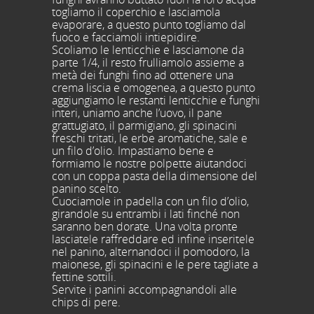
togliamo il coperchio e lasciamola
evaporare, a questo punto togliamo dal
fuoco e facciamoli intiepidire.
Scoliamo le lenticchie e lasciamone da
parte 1/4, il resto frulliamolo assieme a
metà dei funghi fino ad ottenere una
crema liscia e omogenea, a questo punto
aggiungiamo le restanti lenticchie e funghi
interi, uniamo anche l’uovo, il pane
grattugiato, il parmigiano, gli spinacini
freschi tritati, le erbe aromatiche, sale e
un filo d’olio. Impastiamo bene e
formiamo le nostre polpette aiutandoci
con un coppa pasta della dimensione del
panino scelto.
Cuociamole in padella con un filo d’olio,
girandole su entrambi i lati finché non
saranno ben dorate. Una volta pronte
lasciatele raffreddare ed infine inseritele
nel panino, alternandoci il pomodoro, la
maionese, gli spinacini e le pere tagliate a
fettine sottili.
Servite i panini accompagnandoli alle
chips di pere.