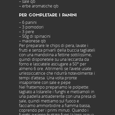
– sale qb
– erbe aromatiche qb
PER COMPLETARE I PANINI
– 6 panini
– 3 pomodori
– 3 pere
– 50g di spinacini
– maionese qb
Per preparare le chips di pera, lavate i
frutti e senza privarli della buccia tagliateli
con una mandolina a fettine sottilissime,
quindi disponetele su una leccarda da
forno e lasciatele asciugare a 50° per
almeno 6 ore. Altrimenti se l’avete usate
un’essiccatrice che ridurrà notevolmente i
tempi d’attesa. Una volta pronte
insaporitele con sale e pepe
Nel frattempo prepariamo le polpette:
tagliato a listarelle i funghi e mettiamoli in
una padella antiaderente con una presa di
sale, quindi mettiamo sul fuoco e
facciamo ammorbidire a fiamma bassa,
coprendo per i primi minuti. Quando i
funghi avranno buttato fuori la loro acqua