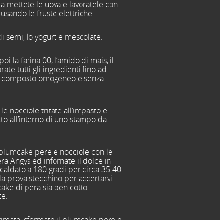
la mettete le uova e lavoratele con
usando le fruste elettriche.
 di semi, lo yogurt e mescolate.
oi la farina 00, l’amido di mais, il
orate tutti gli ingredienti fino ad
n composto omogeneo e senza
le nocciole tritate all’impasto e
utto all’interno di uno stampo da
 plumcake pere e nocciole con le
era Angys ed infornate il dolce in
scaldato a 180 gradi per circa 35-40
 la prova stecchino per accertarvi
cake di pera sia ben cotto
te.
ltimata, sformate il plumcake pere e