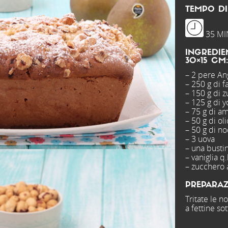
TEMPO DI
35 MI
INGREDIE
30×15 CM:
– 2 pere An
– 250 g di f
– 150 g di 
– 125 g di 
– 75 g di a
– 50 g di ol
– 50 g di no
– 3 uova
– una bustin
– vaniglia q.
– zucchero a
PREPARAZ
Tritate le n
a fettine sott