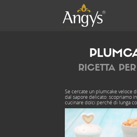
< Indietro
PLUMCA
RICETTA PE
Se cercate un plumcake veloce da 
dal sapore delicato: scopriamo ins
cucinare dolci perché di lunga c