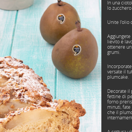
In una cioto
lo zucchero 
Unite l’olio
Aggiungete p
lievito e lav
ottenere u
grumi.
Incorporate 
versate il t
plumcake.
Decorate il
fettine di p
forno preri
minuti, fate
che il plum
internamen
A cottura u