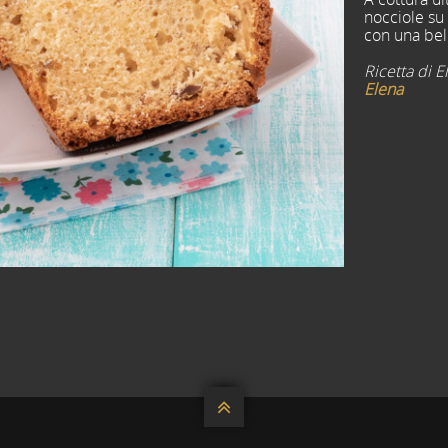
nocciole su 
con una bell
Ricetta di 
Elena
