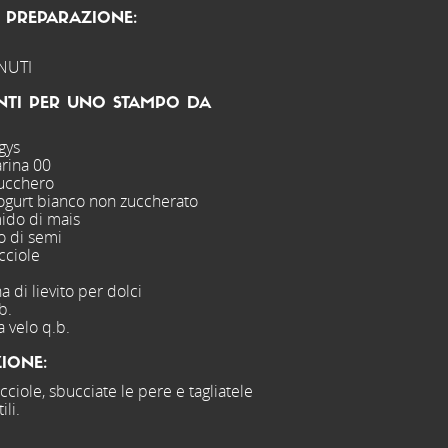
 PREPARAZIONE:
NUTI
NTI PER UNO STAMPO DA
gys
arina 00
zucchero
yogurt bianco non zuccherato
mido di mais
io di semi
cciole
a di lievito per dolci
b.
 velo q.b.
IONE:
occiole, sbucciate le pere e tagliatele
ili.