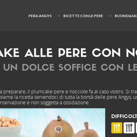
PERA ANGYS
RICETTE CON LE PERE
BUONO&SA
KE ALLE PERE CON N
R UN DOLCE SOFFICE CON L
preparare, il plumcake pere e nocciole fa al caso vostro. Si trat
ieme la ricetta servendoci di tutta la bontà delle pere Angys, u
onservazione e non soggetta a ossidazione.
DIFFICOLT