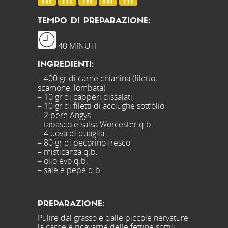
TEMPO DI PREPARAZIONE:
40 MINUTI
INGREDIENTI:
– 400 gr di carne chianina (filetto,
scamone, lombata)
– 10 gr di capperi dissalati
– 10 gr di filetti di acciughe sott’olio
– 2 pere Angys
– tabasco e salsa Worcester q.b.
– 4 uova di quaglia
– 80 gr di pecorino fresco
– misticanza q.b.
– olio evo q.b.
– sale e pepe q.b.
PREPARAZIONE:
Pulire dal grasso e dalle piccole nervature
la carne e ricavarne delle fettine sottili.