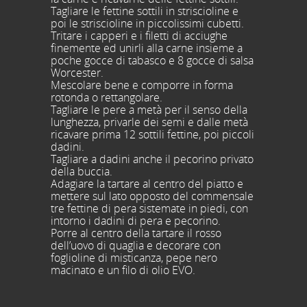
Tagliare le fettine sottili in striscioline e
poi le striscioline in piccolissimi cubetti.
Tritare i capperi e i ﬁletti di acciughe
finemente ed unirli alla carne insieme a
poche gocce di tabasco e 8 gocce di salsa
Worcester.
Mescolare bene e comporre in forma
rotonda o rettangolare.
Tagliare le pere a metà per il senso della
lunghezza, privarle dei semi e dalle metà
ricavare prima 12 sottili fettine, poi piccoli
dadini.
Tagliare a dadini anche il pecorino privato
della buccia.
Adagiare la tartare al centro del piatto e
mettere sul lato opposto del commensale
tre fettine di pera sistemate in piedi, con
intorno i dadini di pera e pecorino.
Porre al centro della tartare il rosso
dell’uovo di quaglia e decorare con
foglioline di misticanza, pepe nero
macinato e un ﬁlo di olio EVO.