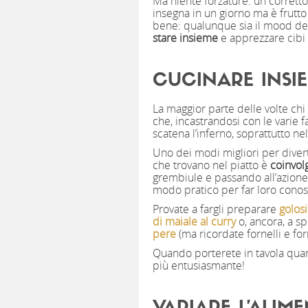
Ma niente forzature: un corretto
insegna in un giorno ma è frutto
bene: qualunque sia il mood de
stare insieme
e apprezzare cibi 
CUCINARE INSIE
La maggior parte delle volte ch
che, incastrandosi con le varie fa
scatena l’inferno, soprattutto ne
Uno dei modi migliori per divert
che trovano nel piatto è
coinvol
grembiule e passando all’azione 
modo pratico per far loro conos
Provate a fargli preparare
golosi
di maiale al curry
o, ancora, a s
pere
(ma ricordate fornelli e for
Quando porterete in tavola quant
più entusiasmante!