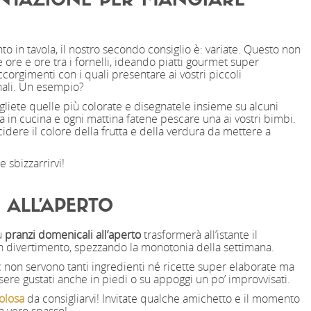
ENTAZIONE PER MANGIARE
to in tavola, il nostro secondo consiglio è: variate. Questo non
 ore e ore tra i fornelli, ideando piatti gourmet super
accorgimenti con i quali presentare ai vostri piccoli
nali. Un esempio?
liete quelle più colorate e disegnatele insieme su alcuni
ola in cucina e ogni mattina fatene pescare una ai vostri bimbi.
idere il colore della frutta e della verdura da mettere a
 sbizzarrirvi!
 ALL’APERTO
u
pranzi domenicali all’aperto
trasformerà all’istante il
 divertimento, spezzando la monotonia della settimana.
c non servono tanti ingredienti né ricette super elaborate ma
sere gustati anche in piedi o su appoggi un po’ improvvisati.
olosa
da consigliarvi! Invitate qualche amichetto e il momento