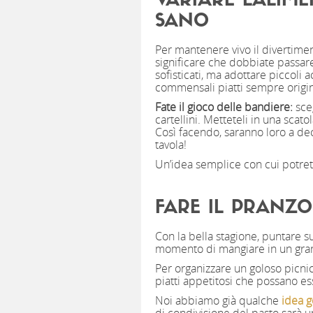
VARIARE L’ALIM
SANO
Per mantenere vivo il divertimen
significare che dobbiate passare
sofisticati, ma adottare piccoli 
commensali piatti sempre origi
Fate il gioco delle bandiere:
sceg
cartellini. Metteteli in una scat
Così facendo, saranno loro a dec
tavola!
Un’idea semplice con cui potrete
FARE IL PRANZO
Con la bella stagione, puntare s
momento di mangiare in un gran
Per organizzare un goloso picni
piatti appetitosi che possano es
Noi abbiamo già qualche
idea g