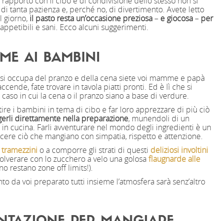
 rapporto con il cibo e di condivisione dello stesso non si
 di tanta pazienza e, perché no, di divertimento. Avete letto
l giorno,
il pasto resta un’occasione preziosa
–
e giocosa
–
per
appetibili e sani. Ecco alcuni suggerimenti.
ME AI BAMBINI
i si occupa del pranzo e della cena siete voi mamme e papà
ccende, fate trovare in tavola piatti pronti. Ed è lì che si
l caso in cui la cena o il pranzo siano a base di verdure.
ire i bambini in tema di cibo e far loro apprezzare di più ciò
gerli direttamente nella preparazione
, munendoli di un
in cucina. Farli avventurare nel mondo degli ingredienti è un
cere ciò che mangiano con simpatia, rispetto e attenzione.
 tramezzini
o a comporre gli strati di questi
deliziosi involtini
polverare con lo zucchero a velo una golosa
flaugnarde alle
no restano zone off limits!).
o da voi preparato tutti insieme l’atmosfera sarà senz’altro