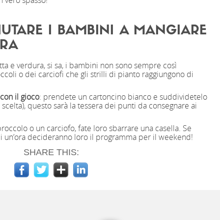
n vero spasso!
IUTARE I BAMBINI A MANGIARE
URA
tta e verdura, si sa, i bambini non sono sempre così
roccoli o dei carciofi che gli strilli di pianto raggiungono di
con il gioco
: prendete un cartoncino bianco e suddividetelo
ra scelta), questo sarà la tessera dei punti da consegnare ai
occolo o un carciofo, fate loro sbarrare una casella. Se
di un’ora decideranno loro il programma per il weekend!
SHARE THIS: