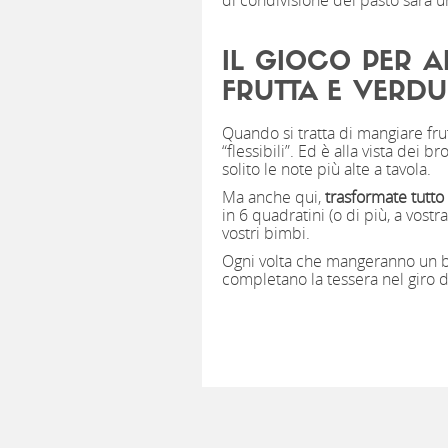
di condivisione del pasto sarà u
IL GIOCO PER A
FRUTTA E VERD
Quando si tratta di mangiare fru
“flessibili”. Ed è alla vista dei b
solito le note più alte a tavola.
Ma anche qui,
trasformate tutto 
in 6 quadratini (o di più, a vost
vostri bimbi.
Ogni volta che mangeranno un br
completano la tessera nel giro 