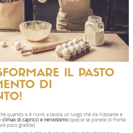
FORMARE IL PASTO
ENTO DI
NTO!
he quando si è riuniti a tavola, un luogo che da rilassante e
n
climax di capricci e nervosismo
(specie se ponete di fronte
ure poco gradite).