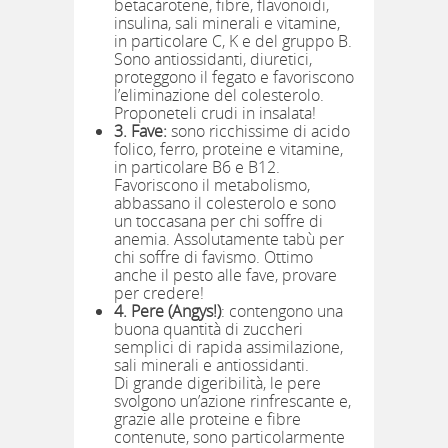
betacarotene, fibre, flavonoidi,
insulina, sali minerali e vitamine,
in particolare C, K e del gruppo B.
Sono antiossidanti, diuretici,
proteggono il fegato e favoriscono
l’eliminazione del colesterolo.
Proponeteli crudi in insalata!
3. Fave:
sono ricchissime di acido
folico, ferro, proteine e vitamine,
in particolare B6 e B12.
Favoriscono il metabolismo,
abbassano il colesterolo e sono
un toccasana per chi soffre di
anemia. Assolutamente tabù per
chi soffre di favismo. Ottimo
anche il pesto alle fave, provare
per credere!
4. Pere (Angys!)
: contengono una
buona quantità di zuccheri
semplici di rapida assimilazione,
sali minerali e antiossidanti.
Di grande digeribilità, le pere
svolgono un’azione rinfrescante e,
grazie alle proteine e fibre
contenute, sono particolarmente