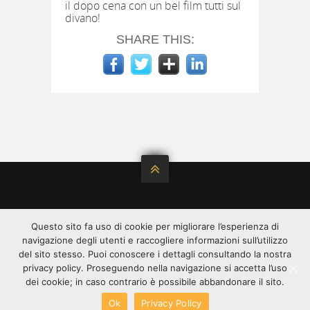
il dopo cena con un bel film tutti sul
divano!
SHARE THIS:

©2020 ALL RIGHT RESERVED.
Questo sito fa uso di cookie per migliorare l’esperienza di
ANGYS È DISTRIBUITA DA
SPREAFICO
SPREAFICO
navigazione degli utenti e raccogliere informazioni sull’utilizzo
FRANCESCO & F.LLI SPA - VIA C. LOMBROSO, 54 -
del sito stesso. Puoi conoscere i dettagli consultando la nostra
20137 MILANO CF E PI: 00348240136 | ISCRIZIONE
privacy policy. Proseguendo nella navigazione si accetta l’uso
REG. IMPR. MILANO 00348240136 | REA 1751995 |
dei cookie; in caso contrario è possibile abbandonare il sito.
CAPITALE SOCIALE 6.000.000,00
Ok
Privacy Policy
LEGAL NOTICE