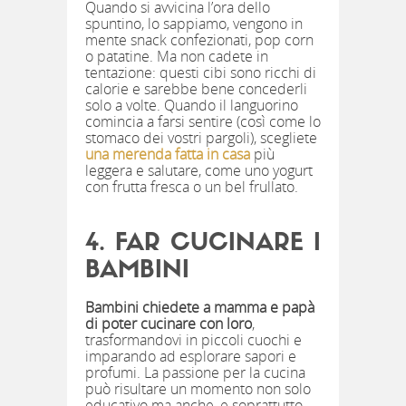
Quando si avvicina l’ora dello
spuntino, lo sappiamo, vengono in
mente snack confezionati, pop corn
o patatine. Ma non cadete in
tentazione: questi cibi sono ricchi di
calorie e sarebbe bene concederli
solo a volte. Quando il languorino
comincia a farsi sentire (così come lo
stomaco dei vostri pargoli), scegliete
una merenda fatta in casa
più
leggera e salutare, come uno yogurt
con frutta fresca o un bel frullato.
4. FAR CUCINARE I
BAMBINI
Bambini chiedete a mamma e papà
di poter cucinare con loro
,
trasformandovi in piccoli cuochi e
imparando ad esplorare sapori e
profumi. La passione per la cucina
può risultare un momento non solo
educativo ma anche, e soprattutto,