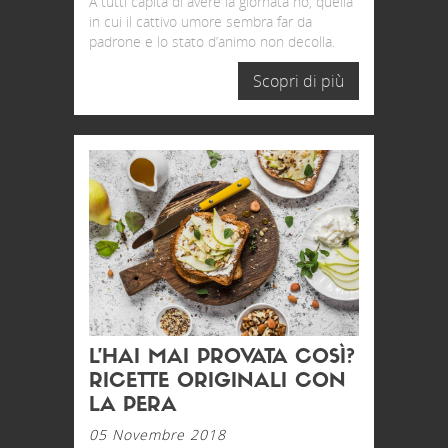
A tutti capita di avere la giornata no, quella
in cui il cattivo umore sembra far da
padrone e lo stato d’animo non decolla.
Scopri di più
L’HAI MAI PROVATA COSÌ?
RICETTE ORIGINALI CON
LA PERA
05 Novembre 2018