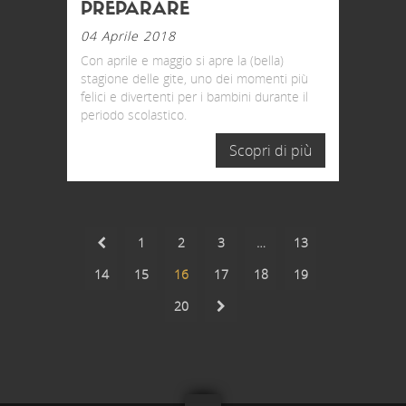
PREPARARE
04 Aprile 2018
Con aprile e maggio si apre la (bella)
stagione delle gite, uno dei momenti più
felici e divertenti per i bambini durante il
periodo scolastico.
Scopri di più
1
2
3
…
13
14
15
16
17
18
19
20