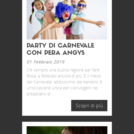
PARTY DI CARNEVALE
CON PERA ANGYS
01 Febbraio 2019
C’è sempre una buona ragione per fare
festa, a febbraio ancora di più. È il mese
del Carnevale: attesissimo dai bambini, è
un’occasione unica per coinvolgerli nei
preparativi di...
Scopri di più