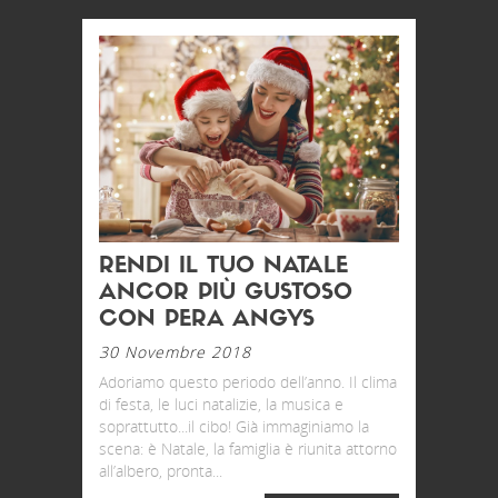
RENDI IL TUO NATALE
ANCOR PIÙ GUSTOSO
CON PERA ANGYS
30 Novembre 2018
Adoriamo questo periodo dell’anno. Il clima
di festa, le luci natalizie, la musica e
soprattutto...il cibo! Già immaginiamo la
scena: è Natale, la famiglia è riunita attorno
all’albero, pronta...