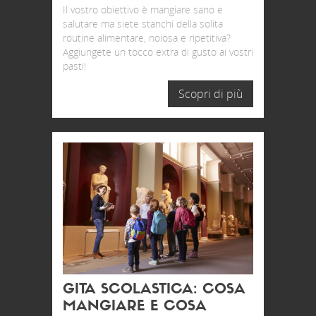
Il vostro obiettivo è mangiare sano e
salutare ma siete stanchi della solita
routine alimentare, noiosa e ripetitiva?
Aggiungete un tocco extra di gusto ai vostri
pasti!
Scopri di più
GITA SCOLASTICA: COSA
MANGIARE E COSA