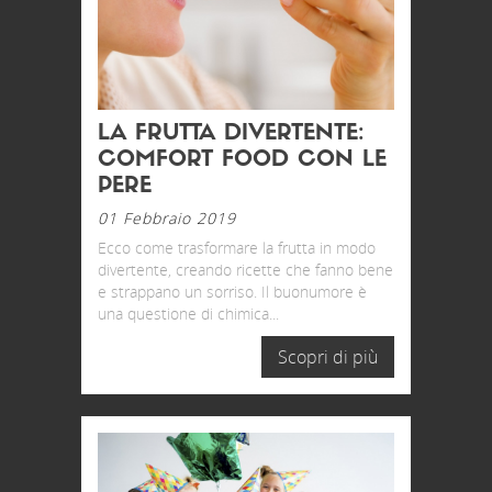
LA FRUTTA DIVERTENTE:
COMFORT FOOD CON LE
PERE
01 Febbraio 2019
Ecco come trasformare la frutta in modo
divertente, creando ricette che fanno bene
e strappano un sorriso. Il buonumore è
una questione di chimica...
Scopri di più