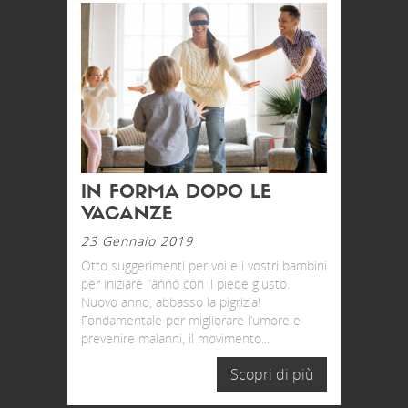
IN FORMA DOPO LE
VACANZE
23 Gennaio 2019
Otto suggerimenti per voi e i vostri bambini
per iniziare l’anno con il piede giusto.
Nuovo anno, abbasso la pigrizia!
Fondamentale per migliorare l’umore e
prevenire malanni, il movimento...
Scopri di più