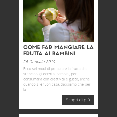
COME FAR MANGIARE LA
FRUTTA AI BAMBINI
24 Gennaio 2019
Ecco sei modi di preparare la frutta che
strizzano gli occhi ai bambini, per
consumarla con creatività e gusto, anche
quando si è fuori casa. Sappiamo che per
la...
Scopri di più