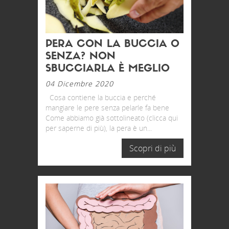
PERA CON LA BUCCIA O
SENZA? NON
SBUCCIARLA È MEGLIO
04 Dicembre 2020
Cosa contiene la buccia e perché
mangiare le pere senza pelarle fa bene
Come abbiamo già sottolineato (clicca qui
per saperne di più), la pera è un...
Scopri di più