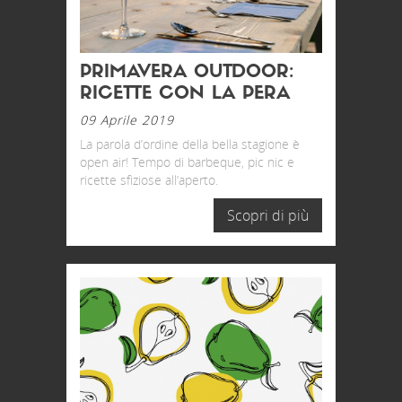
PRIMAVERA OUTDOOR:
RICETTE CON LA PERA
09 Aprile 2019
La parola d’ordine della bella stagione è
open air! Tempo di barbeque, pic nic e
ricette sfiziose all’aperto.
Scopri di più