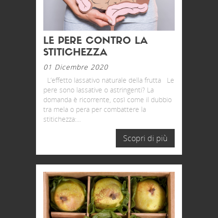
LE PERE CONTRO LA
STITICHEZZA
01 Dicembre 2020
L’effetto lassativo naturale della frutta Le
pere sono lassative o astringenti? La
domanda è ricorrente, così come il dubbio
tra mela o pera per combattere la
stitichezza:...
Scopri di più