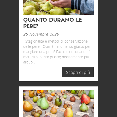
QUANTO DURANO LE
PERE?
20 Novembre 2020
Stagionalità e metodi di conservazione
delle pere Qual è il momento giusto per
mangiare una pera? Facile dirlo: quando è
matura al punto giusto; decisamente più
arduo...
Scopri di più