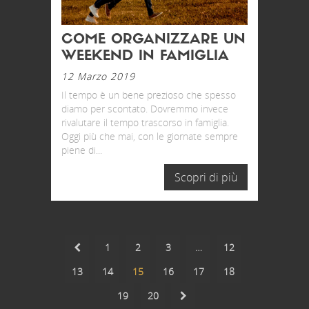
COME ORGANIZZARE UN
WEEKEND IN FAMIGLIA
12 Marzo 2019
Il tempo è un bene prezioso che spesso
diamo per scontato. Dovremmo invece
rivalutare il tempo trascorso in famiglia.
Oggi più che mai, con le giornate sempre
piene di...
Scopri di più
1
2
3
…
12
13
14
15
16
17
18
19
20