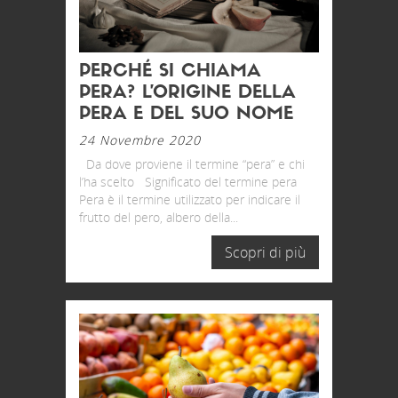
PERCHÉ SI CHIAMA
PERA? L’ORIGINE DELLA
PERA E DEL SUO NOME
24 Novembre 2020
Da dove proviene il termine “pera” e chi
l’ha scelto Significato del termine pera
Pera è il termine utilizzato per indicare il
frutto del pero, albero della...
Scopri di più