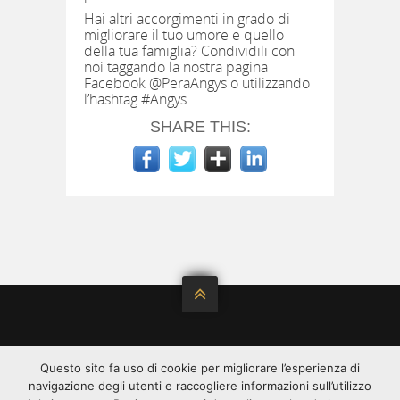
Hai altri accorgimenti in grado di
migliorare il tuo umore e quello
della tua famiglia? Condividili con
noi taggando la nostra pagina
Facebook @PeraAngys o utilizzando
l’hashtag #Angys
SHARE THIS:

©2020 ALL RIGHT RESERVED.
Questo sito fa uso di cookie per migliorare l’esperienza di
ANGYS È DISTRIBUITA DA
SPREAFICO
SPREAFICO
navigazione degli utenti e raccogliere informazioni sull’utilizzo
FRANCESCO & F.LLI SPA - VIA C. LOMBROSO, 54 -