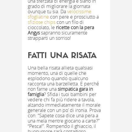
una sferzata di energia e siano in
grado di migliorare la giornata
ovunque tu sia. Da
velocissime
sfogliatine
con pere e prosciutto a
sfiziose chips
con un filo di
cioccolato, le
ricette con la pera
Angys
sapranno sicuramente
strapparti un sorriso!
FATTI UNA RISATA
Una bella risata allieta qualsiasi
momento, una di quelle che
esplodono quando qualcuno
racconta una barzelletta. E perché
non farne una
simpatica gara in
famiglia
? Sfida i tuoi bambini per
vedere chi fa più ridere a tavola,
alzando immediatamente il morale
generale con un po’ di ironia. Prova
con: “Sapete cosa dice una pera a
una mela mentre giocano a carte?”
“Pesca!”. Rompendo il ghiaccio, il
buonumore sarà contagioso,