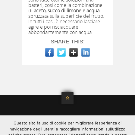
batteri, così come la combinazione
di
aceto, succo di limone e acqua
spruzzata sulla superficie del frutto.
In tutti i casi, è necessario lasciare
agire e poi risciacquare
abbondantemente con acqua.
SHARE THIS:

©2020 ALL RIGHT RESERVED.
Questo sito fa uso di cookie per migliorare l’esperienza di
ANGYS È DISTRIBUITA DA
SPREAFICO
SPREAFICO
navigazione degli utenti e raccogliere informazioni sull’utilizzo
FRANCESCO & F.LLI SPA - VIA C. LOMBROSO, 54 -