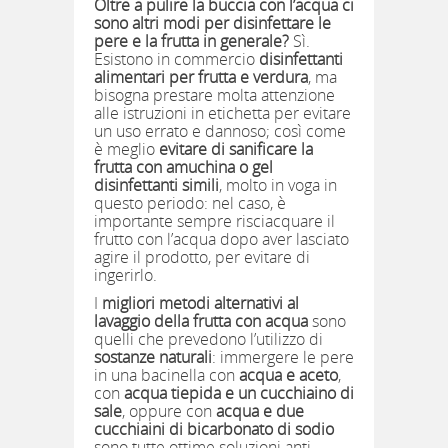
Oltre a pulire la buccia con l’acqua ci
sono altri modi per disinfettare le
pere e la frutta in generale?
Sì.
Esistono in commercio
disinfettanti
alimentari per frutta e verdura
, ma
bisogna prestare molta attenzione
alle istruzioni in etichetta per evitare
un uso errato e dannoso; così come
è meglio
evitare di sanificare la
frutta con amuchina
o gel
disinfettanti simili
, molto in voga in
questo periodo: nel caso, è
importante sempre risciacquare il
frutto con l’acqua dopo aver lasciato
agire il prodotto, per evitare di
ingerirlo.
I
migliori metodi alternativi al
lavaggio della frutta con acqua
sono
quelli che prevedono l’utilizzo di
sostanze naturali
: immergere le pere
in una bacinella con
acqua e aceto
,
con
acqua tiepida e un cucchiaino di
sale
, oppure con
acqua e due
cucchiaini di bicarbonato di sodio
sono tutte ottime soluzioni anti-