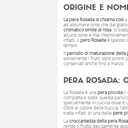
ORIGINE E NOM
La pera Rosada si chiama così
a 
ad assumere tinte che dal giall
cromatico simile al rosa
. Si trat
alcune zone e mai intensivamente
infatti, il
pero Rosada
è spesso i
tempo.
Il
periodo di maturazione della
solitamente i frutti sono pronti
conservati anche fino a marzo.
PERA ROSADA: C
La Rosada è una
pera piccola
(
s
compatta e soda: questa particol
specialmente in cucina dove è ut
Oltre al colore della buccia, l’al
tratta infatti di una delle
pere pi
La
croccantezza della pera Ros
rende il frutto decisamente appe