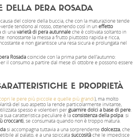
E DELLA PERA ROSADA
causa del colore della buccia, che con la maturazione tende
o-verde tendono al rosso, ottenendo così in un
effetto
ta di una
varietà di pera autunnale
che è coltivata soltanto in
: nonostante la messa a frutto piuttosto rapida e ricca,
ncostante e non garantisce una resa sicura e prolungata nel
 pera Rosada
coincide con la prima parte dell’autunno:
 per il consumo a partire dal mese di ottobre e possono essere
ARATTERISTICHE E PROPRIETÀ
copri le pere più piccole e quelle più grandi
), ma molto
arità del suo aspetto la rende particolarmente invitante,
ilizzata spesso e volentieri per
guarnire dolci a base di pere
.
tra sua caratteristica peculiare è la
consistenza della polpa
: si
ù croccanti
, se consumata quando non è troppo matura.
ada
si accompagna tuttavia a una sorprendente
dolcezza
, che
tibile al palato, e a una spiccata
succosità
che le impedisce