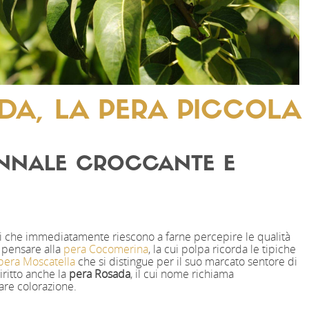
DA, LA PERA PICCOLA
UNNALE CROCCANTE E
 che immediatamente riescono a farne percepire le qualità
i pensare alla
pera Cocomerina
, la cui polpa ricorda le tipiche
pera Moscatella
che si distingue per il suo marcato sentore di
iritto anche la
pera Rosada
, il cui nome richiama
are colorazione.