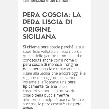
l’
alimentazione dei bambini
.
PERA COSCIA: LA
PERA LISCIA DI
ORIGINE
SICILIANA
Si chiama pera coscia perché
la sua
superficie vellutata e liscia ricorda
quella delle gambe femminili ed è
conosciuta anche con il nome di
pera coscia di monaca
. L’
origine
della pera coscia
è molto antica e
risale alla Sicilia, che ancora oggi è la
regione di maggiore coltivazione
insieme alla Toscana: una
pera
tipicamente italiana
, che si
caratterizza per il colore verde
chiaro della buccia mentre
all’interno la polpa è bianca. Soda e
succosa, la pera coscia è una
pera
estiva
.