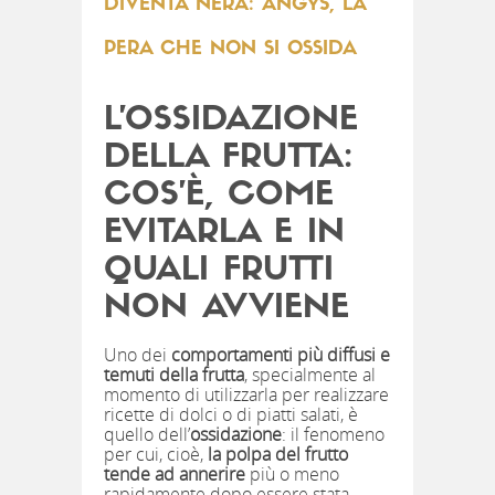
DIVENTA NERA: ANGYS, LA
PERA CHE NON SI OSSIDA
L’OSSIDAZIONE
DELLA FRUTTA:
COS’È, COME
EVITARLA E IN
QUALI FRUTTI
NON AVVIENE
Uno dei
comportamenti più diffusi e
temuti della frutta
, specialmente al
momento di utilizzarla per realizzare
ricette di dolci o di piatti salati, è
quello dell’
ossidazione
: il fenomeno
per cui, cioè,
la polpa del frutto
tende ad annerire
più o meno
rapidamente dopo essere stata