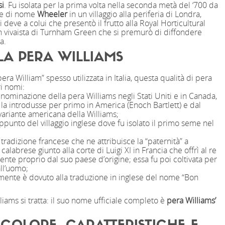
si
. Fu isolata per la prima volta nella seconda metà del ‘700 da
re di nome
Wheeler
in un villaggio alla periferia di Londra,
i deve a colui che presentò il frutto alla Royal Horticultural
un vivaista di Turnham Green che si premurò di diffondere
a.
LA PERA WILLIAMS
era William” spesso utilizzata in Italia, questa qualità di pera
i nomi:
enominazione della pera Williams negli Stati Uniti e in Canada,
la introdusse per primo in America (Enoch Bartlett) e dal
 variante americana della Williams;
ppunto del villaggio inglese dove fu isolato il primo seme nel
 tradizione francese che ne attribuisce la “paternità” a
alabrese giunto alla corte di Luigi XI in Francia che offrì al re
nte proprio dal suo paese d’origine; essa fu poi coltivata per
ll’uomo;
amente è dovuto alla traduzione in inglese del nome “Bon
liams si tratta: il suo nome ufficiale completo è
pera Williams’