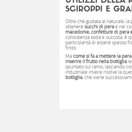
UTILIZZI DELLA 
SCIROPPI E GRA
Oltre che gustata al naturale, la
ottenere
succhi di pera
e nel c
macedonie, confetture di pera e
consistenza soda e succosa, è q
particolarità di essere spesso 
finito.
Ma
come si fa a mettere la pera
inserire il frutto nella bottiglia
le
spuntato sul ramo, lasciando co
industriale invece risolve la qu
bottiglia
, che viene successivame