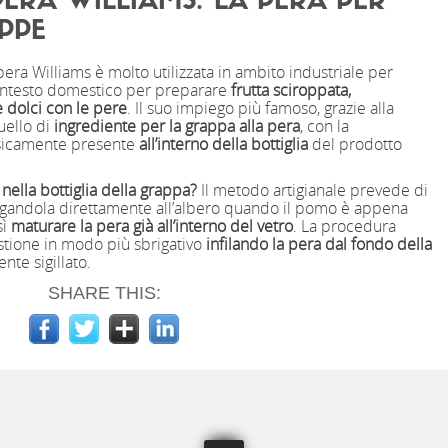
PERA WILLIAMS: LA PERA PER
PPE
 pera Williams è molto utilizzata in ambito industriale per
ontesto domestico per preparare
frutta sciroppata,
 dolci con le pere
. Il suo impiego più famoso, grazie alla
uello di
ingrediente per la grappa alla pera
, con la
fisicamente presente
all’interno della bottiglia
del prodotto
 nella bottiglia della grappa?
Il metodo artigianale prevede di
gandola direttamente all’albero quando il pomo è appena
sì
maturare la pera già all’interno del vetro
. La procedura
estione in modo più sbrigativo
infilando la pera dal fondo della
nte sigillato.
SHARE THIS: