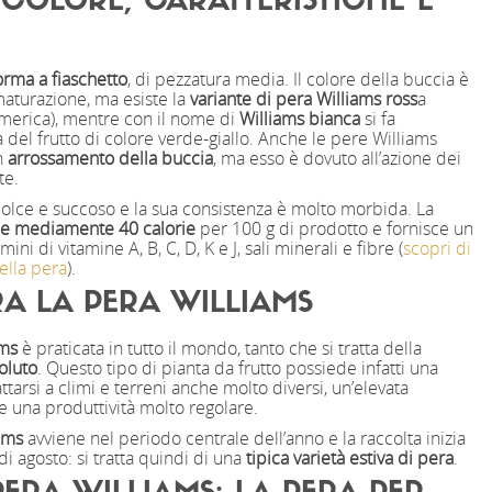
 COLORE, CARATTERISTICHE E
orma a fiaschetto
, di pezzatura media. Il colore della buccia è
maturazione, ma esiste la
variante di pera Williams ross
a
America), mentre con il nome di
Williams bianca
si fa
a del frutto di colore verde-giallo. Anche le pere Williams
n
arrossamento della buccia
, ma esso è dovuto all’azione dei
te.
olce e succoso e la sua consistenza è molto morbida. La
ne mediamente 40 calorie
per 100 g di prodotto e fornisce un
mini di vitamine A, B, C, D, K e J, sali minerali e fibre (
scopri di
ella pera
).
 LA PERA WILLIAMS
ams
è praticata in tutto il mondo, tanto che si tratta della
soluto
. Questo tipo di pianta da frutto possiede infatti una
tarsi a climi e terreni anche molto diversi, un’elevata
e una produttività molto regolare.
ams
avviene nel periodo centrale dell’anno e la raccolta inizia
i agosto: si tratta quindi di una
tipica varietà estiva di pera
.