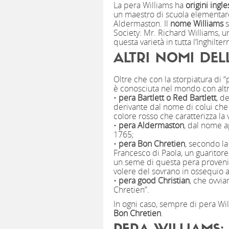
La pera Williams ha
origini ingle
un maestro di scuola elementa
Aldermaston. Il
nome Williams
s
Society: Mr. Richard Williams, 
questa varietà in tutta l’Inghilterr
ALTRI NOMI DEL
Oltre che con la storpiatura di “p
è conosciuta nel mondo con altr
•
pera Bartlett o Red Bartlett
, d
derivante dal nome di colui che 
colore rosso che caratterizza la
•
pera Aldermaston
, dal nome a
1765;
•
pera Bon Chretien
, secondo la
Francesco di Paola, un guaritore c
un seme di questa pera provenie
volere del sovrano in ossequio a
•
pera good Christian
, che ovvi
Chretien”.
In ogni caso, sempre di pera Wil
Bon Chretien
.