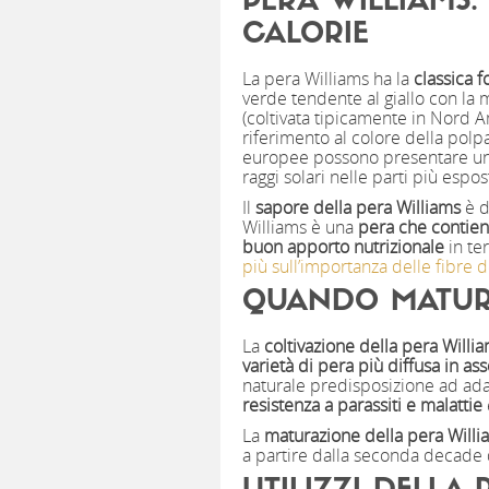
PERA WILLIAMS:
CALORIE
La pera Williams ha la
classica f
verde tendente al giallo con la 
(coltivata tipicamente in Nord 
riferimento al colore della polp
europee possono presentare u
raggi solari nelle parti più espos
Il
sapore della pera Williams
è d
Williams è una
pera che contie
buon apporto nutrizionale
in ter
più sull’importanza delle fibre d
QUANDO MATURA
La
coltivazione della pera Willi
varietà di pera più diffusa in as
naturale predisposizione ad adat
resistenza a parassiti e malattie
La
maturazione della pera Willi
a partire dalla seconda decade d