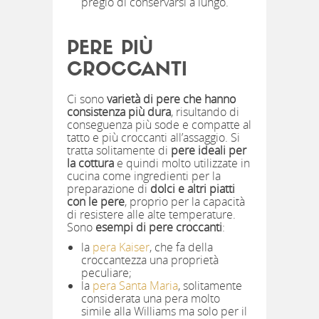
pregio di conservarsi a lungo.
PERE PIÙ
CROCCANTI
Ci sono
varietà di pere che hanno
consistenza più dura
, risultando di
conseguenza più sode e compatte al
tatto e più croccanti all’assaggio. Si
tratta solitamente di
pere ideali per
la cottura
e quindi molto utilizzate in
cucina come ingredienti per la
preparazione di
dolci e altri piatti
con le pere
, proprio per la capacità
di resistere alle alte temperature.
Sono
esempi di pere croccanti
:
la
pera Kaiser
, che fa della
croccantezza una proprietà
peculiare;
la
pera Santa Maria
, solitamente
considerata una pera molto
simile alla Williams ma solo per il