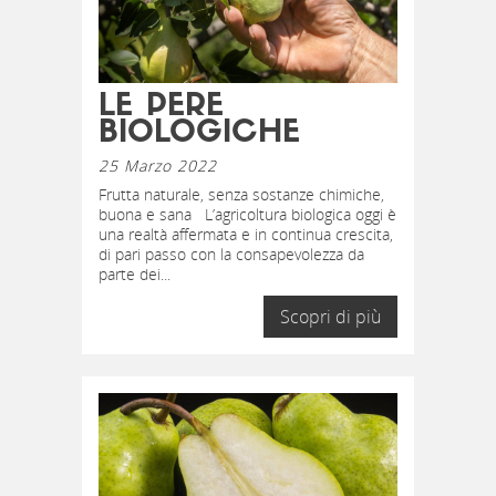
LE PERE
BIOLOGICHE
25 Marzo 2022
Frutta naturale, senza sostanze chimiche,
buona e sana L’agricoltura biologica oggi è
una realtà affermata e in continua crescita,
di pari passo con la consapevolezza da
parte dei...
Scopri di più