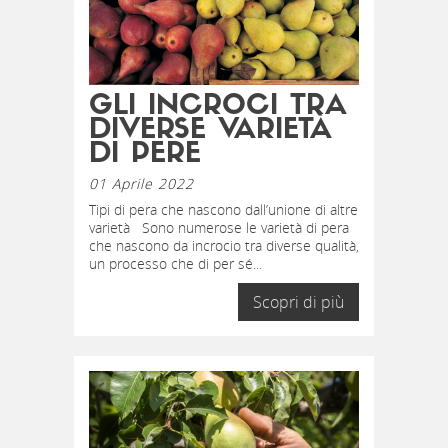
GLI INCROCI TRA
DIVERSE VARIETÀ
DI PERE
01 Aprile 2022
Tipi di pera che nascono dall’unione di altre
varietà Sono numerose le varietà di pera
che nascono da incrocio tra diverse qualità,
un processo che di per sé...
Scopri di più