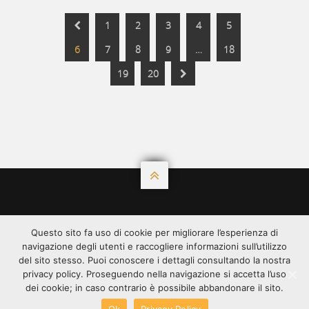
1
2
3
4
5
6
7
8
9
…
18
19
20

©2020 ALL RIGHT RESERVED.
Questo sito fa uso di cookie per migliorare l’esperienza di
ANGYS È DISTRIBUITA DA
SPREAFICO
SPREAFICO
navigazione degli utenti e raccogliere informazioni sull’utilizzo
FRANCESCO & F.LLI SPA - VIA C. LOMBROSO, 54 -
del sito stesso. Puoi conoscere i dettagli consultando la nostra
20137 MILANO CF E PI: 00348240136 | ISCRIZIONE
privacy policy. Proseguendo nella navigazione si accetta l’uso
REG. IMPR. MILANO 00348240136 | REA 1751995 |
dei cookie; in caso contrario è possibile abbandonare il sito.
CAPITALE SOCIALE 6.000.000,00
Ok
Privacy Policy